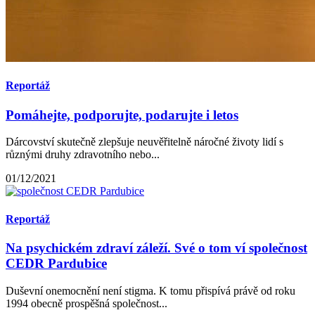
Reportáž
Pomáhejte, podporujte, podarujte i letos
Dárcovství skutečně zlepšuje neuvěřitelně náročné životy lidí s
různými druhy zdravotního nebo...
01/12/2021
Reportáž
Na psychickém zdraví záleží. Své o tom ví společnost
CEDR Pardubice
Duševní onemocnění není stigma. K tomu přispívá právě od roku
1994 obecně prospěšná společnost...