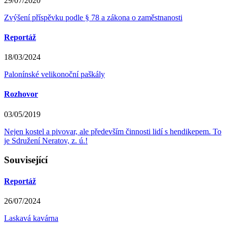
29/07/2020
Zvýšení příspěvku podle § 78 a zákona o zaměstnanosti
Reportáž
18/03/2024
Palonínské velikonoční paškály
Rozhovor
03/05/2019
Nejen kostel a pivovar, ale především činnosti lidí s hendikepem. To
je Sdružení Neratov, z. ú.!
Související
Reportáž
26/07/2024
Laskavá kavárna