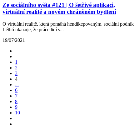
Ze sociálního světa #121 | O šetřivé aplikaci,
virtuální realitě a novém chráněném bydlení
O virtuální realitě, která pomáhá hendikepovaným, sociální podnik
Léthó ukazuje, že práce lidí s...
19/07/2021
1
2
3
4
...
6
7
8
9
10