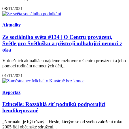
08/11/2021
Aktuality
Ze sociálního světa #134 | O Centru provázení,
Světle pro Světlušku a přístroji odhalující nemoci z
oka
V dnešních aktualitách najdeme rozhovor o Centru provázení a jeho
pomoci rodinám nemocných dětí,...
01/11/2021
Reportáž
Etincelle: Rozsáhlá síť podniků podporující
hendikepované
„Normální je být různý.“ Heslo, kterým se od svého založení roku
2005 řídí občanské sdružení...