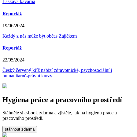
Laskavá kavárna
Reportáž
19/06/2024
Každý z nás může být občas Zajíčkem
Reportáž
22/05/2024
Český červený kříž nabízí zdravotnické, psychosociální i
humanitárně-právní kurzy
Hygiena práce a pracovního prostředí
Stáhněte si e-book zdarma a zjistěte, jak na hygienu práce a
pracovního prostředí.
stáhnout zdarma