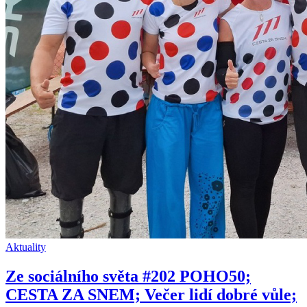
Aktuality
Ze sociálního světa #202 POHO50;
CESTA ZA SNEM; Večer lidí dobré vůle;