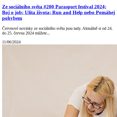
Ze sociálního světa #200 Parasport festival 2024;
Boj o job; Ulita života; Run and Help nebo Pomáhej
pohybem
Červnové novinky ze sociálního světa jsou tady. Aktuálně si od 24.
do 25. června 2024 můžete...
11/06/2024