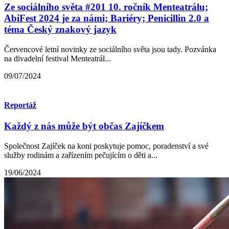
Ze sociálního světa #201 10. ročník Menteatrálu;
AbiFest 2024 je za námi; Bariéry; Penicillin 2.0 a
téma Český znakový jazyk
Červencové letní novinky ze sociálního světa jsou tady. Pozvánka
na divadelní festival Menteatrál...
09/07/2024
Reportáž
Každý z nás může být občas Zajíčkem
Společnost Zajíček na koni poskytuje pomoc, poradenství a své
služby rodinám a zařízením pečujícím o děti a...
19/06/2024