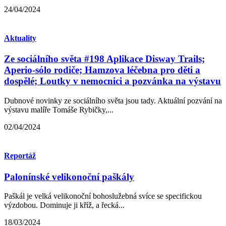
24/04/2024
Aktuality
Ze sociálního světa #198 Aplikace Disway Trails;
Aperio-sólo rodiče; Hamzova léčebna pro děti a
dospělé; Loutky v nemocnici a pozvánka na výstavu
Dubnové novinky ze sociálního světa jsou tady. Aktuální pozvání na
výstavu malíře Tomáše Rybičky,...
02/04/2024
Reportáž
Palonínské velikonoční paškály
Paškál je velká velikonoční bohoslužebná svíce se specifickou
výzdobou. Dominuje ji kříž, a řecká...
18/03/2024