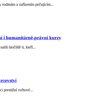
y rodinám a zařízením pečujícím...
ní i humanitárně-právní kurzy
šli útočiště ti, kteří...
rcovství
i prestižní světové...