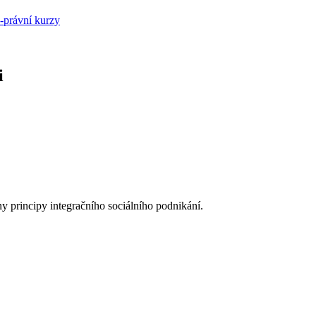
ě-právní kurzy
i
y principy integračního sociálního podnikání.