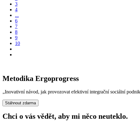
3
4
...
6
7
8
9
10
Metodika Ergoprogress
„Inovativní návod, jak provozovat efektivní integrační sociální podn
Stáhnout zdarma
Chci o vás vědět,
aby mi něco neuteklo.