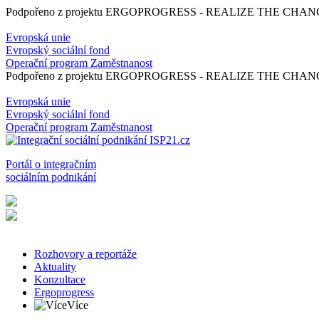
Podpořeno z projektu ERGOPROGRESS - REALIZE THE CHANGE -
Evropská unie
Evropský sociální fond
Operační program Zaměstnanost
Podpořeno z projektu ERGOPROGRESS - REALIZE THE CHANGE -
Evropská unie
Evropský sociální fond
Operační program Zaměstnanost
Portál o integračním
sociálním podnikání
Rozhovory a reportáže
Aktuality
Konzultace
Ergoprogress
Více