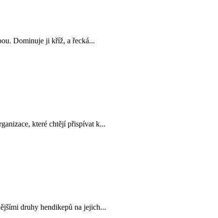
u. Dominuje ji kříž, a řecká...
izace, které chtějí přispívat k...
šími druhy hendikepů na jejich...