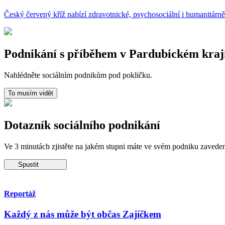
Český červený kříž nabízí zdravotnické, psychosociální i humanitárn
Podnikání s příběhem v Pardubickém kraj
Nahlédněte sociálním podnikům pod pokličku.
To musím vidět
Dotazník sociálního podnikání
Ve 3 minutách zjistěte na jakém stupni máte ve svém podniku zaveden
Spustit
Reportáž
Každý z nás může být občas Zajíčkem