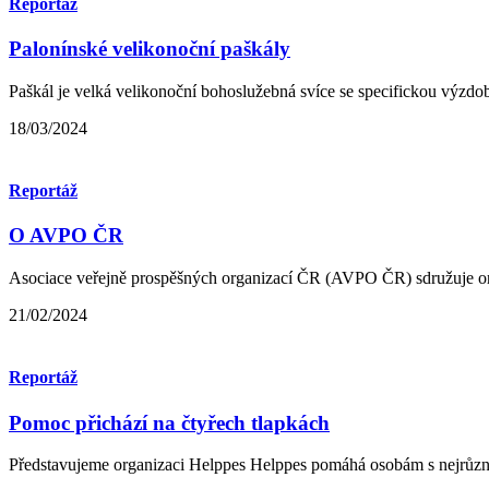
Reportáž
Palonínské velikonoční paškály
Paškál je velká velikonoční bohoslužebná svíce se specifickou výzdobo
18/03/2024
Reportáž
O AVPO ČR
Asociace veřejně prospěšných organizací ČR (AVPO ČR) sdružuje organ
21/02/2024
Reportáž
Pomoc přichází na čtyřech tlapkách
Představujeme organizaci Helppes Helppes pomáhá osobám s nejrůzněj