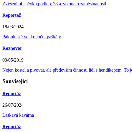
Zvýšení příspěvku podle § 78 a zákona o zaměstnanosti
Reportáž
18/03/2024
Palonínské velikonoční paškály
Rozhovor
03/05/2019
Nejen kostel a pivovar, ale především činnosti lidí s hendikepem. To j
Související
Reportáž
26/07/2024
Laskavá kavárna
Reportáž