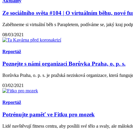
Aktuality
Ze sociálního světa #104 | O virtuálním běhu, nové f
Zaběhneme si virtuální běh s Parapletem, podíváme se, jaký kraj podpo
08/03/2021
Reportáž
Poznejte s námi organizaci Borůvka Praha, o. p. s.
Borůvka Praha, o. p. s. je pražská nezisková organizace, která funguj
03/02/2021
Reportáž
Potrénujte paměť ve Fitku pro mozek
Lidé navštěvují fitness centra, aby posílili své tělo a svaly, ale málok