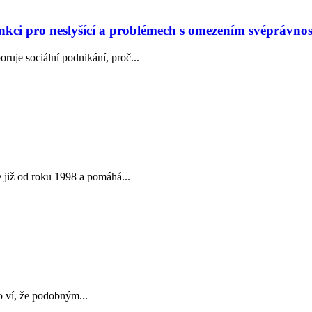
unkci pro neslyšící a problémech s omezením svéprávnos
ruje sociální podnikání, proč...
e již od roku 1998 a pomáhá...
do ví, že podobným...