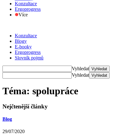
Konzultace
Ergoprogress
Více
Konzultace
Blogy
E-booky
Ergoprogress
Slovník pojmů
Vyhledat
Vyhledat
Vyhledat
Vyhledat
Téma: spolupráce
Nejčtenější články
Blog
29/07/2020