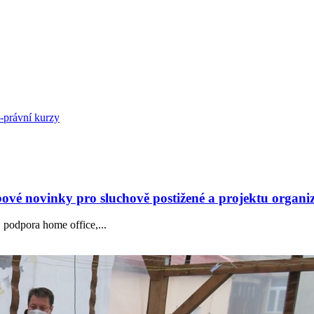
ě-právní kurzy
bové novinky pro sluchově postižené a projektu organi
, podpora home office,...