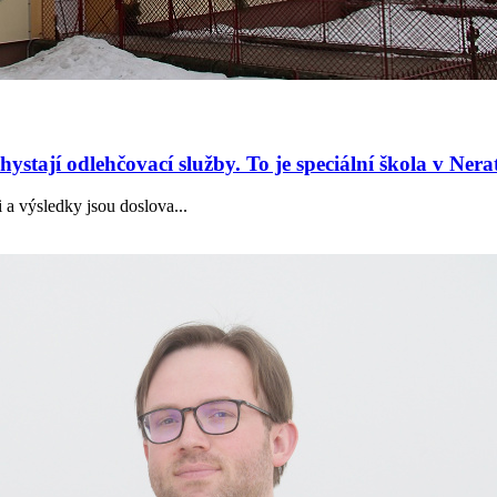
ystají odlehčovací služby. To je speciální škola v Nera
 a výsledky jsou doslova...