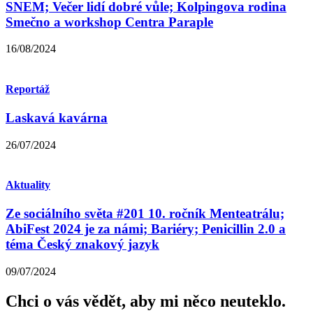
SNEM; Večer lidí dobré vůle; Kolpingova rodina
Smečno a workshop Centra Paraple
16/08/2024
Reportáž
Laskavá kavárna
26/07/2024
Aktuality
Ze sociálního světa #201 10. ročník Menteatrálu;
AbiFest 2024 je za námi; Bariéry; Penicillin 2.0 a
téma Český znakový jazyk
09/07/2024
Chci o vás vědět,
aby mi něco neuteklo.