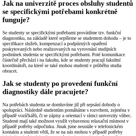
Jak na univerzitě proces obsluhy studentů
se specifickými potřebami konkrétně
funguje?
Se studenty se specifickými potřebami provádíme tzv. funkční
diagnostiku, na základě které sepíšeme se studentem dohodu – je to
specifikace služeb, kompenzací a podpůrných opatření
poskytovaných nebo realizovaných na vyrovnání studijních
podmínek studenta se specifickými potřebami. Poté komunikace
částečně přechází i na fakultu, kde se studenty pracují fakultní
koordinátoři, na které se také mohou studenti v průběhu studia
obracet.
Jak se studenty po provedení funkční
diagnostiky dále pracujete?
Na potřebách studenta se domluvíme již při sepsání dohody o
spolupráci. Následně studentům pomáháme s rozvrhem, zejména v
případě vozíčkářů, či se zápisy a orientací v rámci univerzity vůbec.
Studenti mají také možnost využít vybavenou relaxační místnost v
případě potřeby odpočinku. Jinak jsme neustále v telefonickém
kontaktu a studenti vědí, že se na nás mohou v případě potřeby