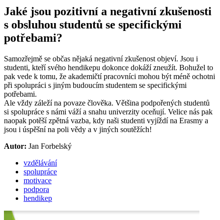
Jaké jsou pozitivní a negativní zkušenosti
s obsluhou studentů se specifickými
potřebami?
Samozřejmě se občas nějaká negativní zkušenost objeví. Jsou i
studenti, kteří svého hendikepu dokonce dokáží zneužít. Bohužel to
pak vede k tomu, že akademičtí pracovníci mohou být méně ochotni
při spolupráci s jiným budoucím studentem se specifickými
potřebami.
Ale vždy záleží na povaze člověka. Většina podpořených studentů
si spolupráce s námi váží a snahu univerzity oceňují. Velice nás pak
naopak potěší zpětná vazba, kdy naši studenti vyjíždí na Erasmy a
jsou i úspěšní na poli vědy a v jiných soutěžích!
Autor:
Jan Forbelský
vzdělávání
spolupráce
motivace
podpora
hendikep