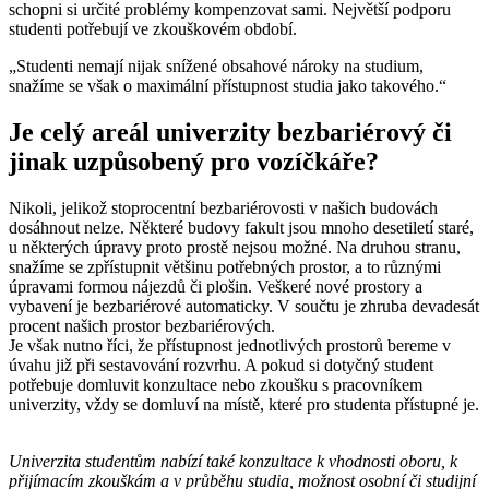
schopni si určité problémy kompenzovat sami. Největší podporu
studenti potřebují ve zkouškovém období.
„Studenti nemají nijak snížené obsahové nároky na studium,
snažíme se však o maximální přístupnost studia jako takového.“
Je celý areál univerzity bezbariérový či
jinak uzpůsobený pro vozíčkáře?
Nikoli, jelikož stoprocentní bezbariérovosti v našich budovách
dosáhnout nelze. Některé budovy fakult jsou mnoho desetiletí staré,
u některých úpravy proto prostě nejsou možné. Na druhou stranu,
snažíme se zpřístupnit většinu potřebných prostor, a to různými
úpravami formou nájezdů či plošin. Veškeré nové prostory a
vybavení je bezbariérové automaticky. V součtu je zhruba devadesát
procent našich prostor bezbariérových.
Je však nutno říci, že přístupnost jednotlivých prostorů bereme v
úvahu již při sestavování rozvrhu. A pokud si dotyčný student
potřebuje domluvit konzultace nebo zkoušku s pracovníkem
univerzity, vždy se domluví na místě, které pro studenta přístupné je.
Univerzita studentům nabízí také konzultace k vhodnosti oboru, k
přijímacím zkouškám a v průběhu studia, možnost osobní či studijní