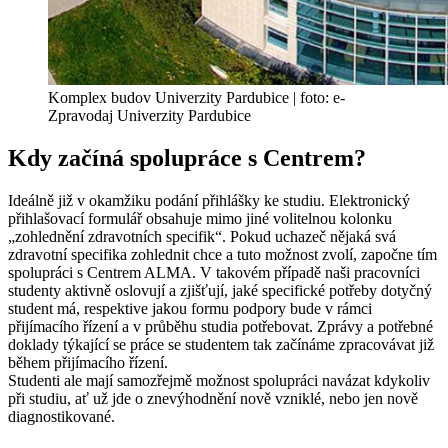
Komplex budov Univerzity Pardubice | foto: e-
Zpravodaj Univerzity Pardubice
Kdy začíná spolupráce s Centrem?
Ideálně již v okamžiku podání přihlášky ke studiu. Elektronický
přihlašovací formulář obsahuje mimo jiné volitelnou kolonku
„zohlednění zdravotních specifik“. Pokud uchazeč nějaká svá
zdravotní specifika zohlednit chce a tuto možnost zvolí, započne tím
spolupráci s Centrem ALMA. V takovém případě naši pracovníci
studenty aktivně oslovují a zjišťují, jaké specifické potřeby dotyčný
student má, respektive jakou formu podpory bude v rámci
přijímacího řízení a v průběhu studia potřebovat. Zprávy a potřebné
doklady týkající se práce se studentem tak začínáme zpracovávat již
během přijímacího řízení.
Studenti ale mají samozřejmě možnost spolupráci navázat kdykoliv
při studiu, ať už jde o znevýhodnění nově vzniklé, nebo jen nově
diagnostikované.