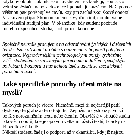
kdykoliv obrátit. Jakmile se u nás studenti rozkoukají, jsou často
velmi soběstační nebo si dokonce i pomáhají navzájem. Naši pomoc
většinou pak potřebují ve chvíli, kdy jim začíná zkouškové období.
V takovém případě komunikujeme s vyučujícími, domlouváme
individuální studijní plán. V okamžiku, kdy student pozbude
potřebu uzpůsobení studia, spolupráci ukončíme.
Společně neustále pracujeme na odstraňování fyzických i duševních
bariér. Jsme přístupní osobám s omezenou schopností pohybu a
orientace. Nejmodernějšími technologickými trendy vycházíme
vstříc studentům se smyslovými poruchami a dalšími specifickým
potřebami. Podporu u nás najdou také studenti se specifickými
poruchami učení.
Jaké specifické poruchy učení máte na
mysli?
Takových poruch je vícero. Nicméně, mezi tři nejčastější patří
dyslexie, dysgrafie a dysortografie. Zejména u dyslexie je velká
potíž s porozuměním textu nebo čtením. Obzvláště v případě studia
takových oborů, kde je opravdu velké množství textů, typicky na
Filozofické fakultě.
Někteří studenti žádají o podporu až v okamžiku, kdy již nejsou