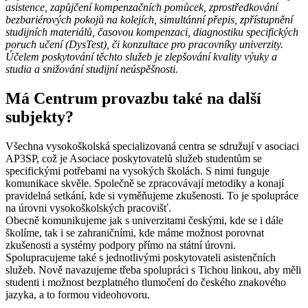
asistence, zapůjčení kompenzačních pomůcek, zprostředkování
bezbariérových pokojů na kolejích, simultánní přepis, zpřístupnění
studijních materiálů, časovou kompenzaci, diagnostiku specifických
poruch učení (DysTest), či konzultace pro pracovníky univerzity.
Účelem poskytování těchto služeb je zlepšování kvality výuky a
studia a snižování studijní neúspěšnosti.
Má Centrum provazbu také na další
subjekty?
Všechna vysokoškolská specializovaná centra se sdružují v asociaci
AP3SP, což je Asociace poskytovatelů služeb studentům se
specifickými potřebami na vysokých školách. S nimi funguje
komunikace skvěle. Společně se zpracovávají metodiky a konají
pravidelná setkání, kde si vyměňujeme zkušenosti. To je spolupráce
na úrovni vysokoškolských pracovišť.
Obecně komunikujeme jak s univerzitami českými, kde se i dále
školíme, tak i se zahraničními, kde máme možnost porovnat
zkušenosti a systémy podpory přímo na státní úrovni.
Spolupracujeme také s jednotlivými poskytovateli asistenčních
služeb. Nově navazujeme třeba spolupráci s Tichou linkou, aby měli
studenti i možnost bezplatného tlumočení do českého znakového
jazyka, a to formou videohovoru.