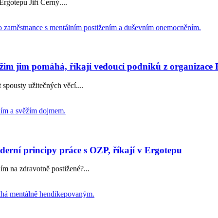
Ergotepu Jiří Černý....
ežim jim pomáhá, říkají vedoucí podniků z organizace 
t spousty užitečných věcí....
derní principy práce s OZP, říkají v Ergotepu
ím na zdravotně postižené?...