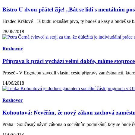
Bistro U dvou přátel žije! „Bát se lidí s mentálním p
Hradec Králové - Já budu roznášet pivo, ty budeš u kasy a budeš se bavi
28/06/2018
Rozhovor
Příprava k práci vychází velmi dobře, máme stoprocen
Proseč - V Ergotepu zavedli vlastní cestu přípravy zaměstnanců, kterou 
14/06/2018
Rozhovor
Kohoutová: Nevěřím, že nový zákon zachová zaměstn
Praha - Současný návrh zákona o sociálním podnikání, kdy se bude ře
11/06/2018