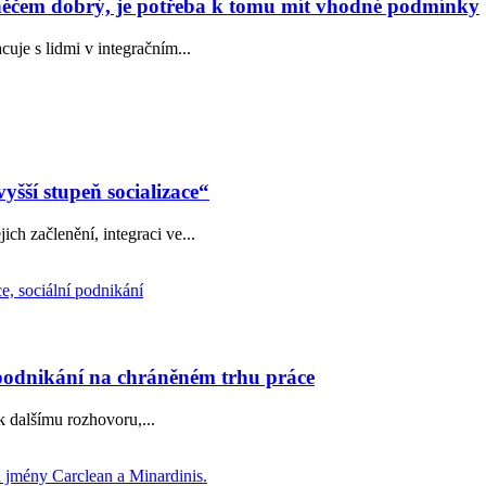
něčem dobrý, je potřeba k tomu mít vhodné podmínky
uje s lidmi v integračním...
šší stupeň socializace“
ch začlenění, integraci ve...
podnikání na chráněném trhu práce
 k dalšímu rozhovoru,...