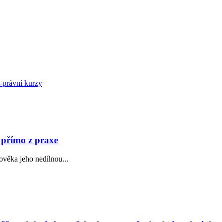
ě-právní kurzy
 přímo z praxe
ověka jeho nedílnou...