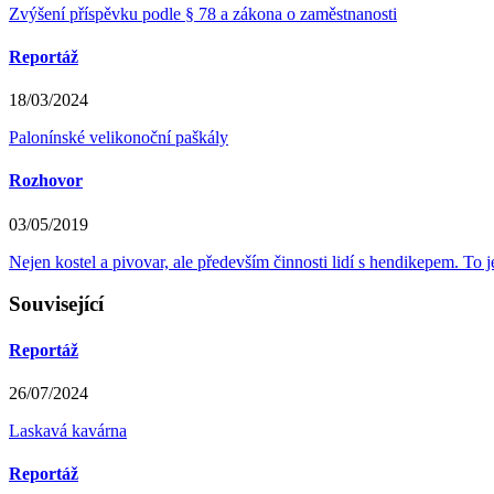
Zvýšení příspěvku podle § 78 a zákona o zaměstnanosti
Reportáž
18/03/2024
Palonínské velikonoční paškály
Rozhovor
03/05/2019
Nejen kostel a pivovar, ale především činnosti lidí s hendikepem. To j
Související
Reportáž
26/07/2024
Laskavá kavárna
Reportáž