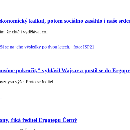
konomický kalkul, potom sociálno zasáhlo i naše srdc
m, že chtějí vydělávat co...
 musíme pokročit,” vyhlásil Wajsar a pustil se do Ergop
znysu výše. Proto se ředitel...
ony, říká ředitel Ergotepu Černý