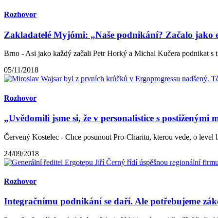
Rozhovor
Zakladatelé Myjómi: „Naše podnikání? Začalo jako e
Brno - Asi jako každý začali Petr Horký a Michal Kučera podnikat s tí
05/11/2018
Rozhovor
„Uvědomili jsme si, že v personalistice s postiženými
Červený Kostelec - Chce posunout Pro-Charitu, kterou vede, o level by
24/09/2018
Rozhovor
Integračnímu podnikání se daří. Ale potřebujeme zák