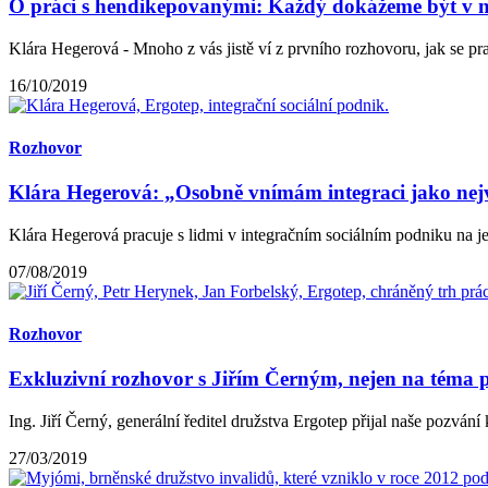
O práci s hendikepovanými: Každý dokážeme být v 
Klára Hegerová - Mnoho z vás jistě ví z prvního rozhovoru, jak se prac
16/10/2019
Rozhovor
Klára Hegerová: „Osobně vnímám integraci jako nejvy
Klára Hegerová pracuje s lidmi v integračním sociálním podniku na jeji
07/08/2019
Rozhovor
Exkluzivní rozhovor s Jiřím Černým, nejen na téma 
Ing. Jiří Černý, generální ředitel družstva Ergotep přijal naše pozvání
27/03/2019