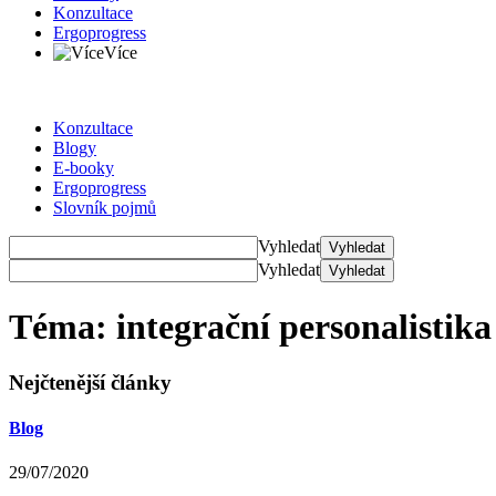
Konzultace
Ergoprogress
Více
Konzultace
Blogy
E-booky
Ergoprogress
Slovník pojmů
Vyhledat
Vyhledat
Vyhledat
Vyhledat
Téma: integrační personalistika
Nejčtenější články
Blog
29/07/2020