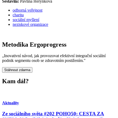
Sestavila:
Pavlína Herynková
odborná veřejnost
charita
sociální myšlení
neziskové organizace
Metodika Ergoprogress
„Inovativní návod, jak provozovat efektivní integrační sociální
podnik segmentu osob se zdravotním postižením."
Stáhnout zdarma
Kam dál?
Aktuality
Ze sociálního světa #202 POHO50; CESTA ZA