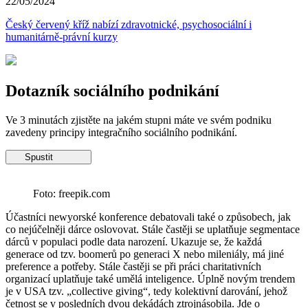
22/05/2024
Český červený kříž nabízí zdravotnické, psychosociální i
humanitárně-právní kurzy
Dotazník sociálního podnikání
Ve 3 minutách zjistěte na jakém stupni máte ve svém podniku
zavedeny principy integračního sociálního podnikání.
Spustit
Foto: freepik.com
Účastníci newyorské konference debatovali také o způsobech, jak
co nejúčelněji dárce oslovovat. Stále častěji se uplatňuje segmentace
dárců v populaci podle data narození. Ukazuje se, že každá
generace od tzv. boomerů po generaci X nebo mileniály, má jiné
preference a potřeby. Stále častěji se při práci charitativních
organizací uplatňuje také umělá inteligence. Úplně novým trendem
je v USA tzv. „collective giving“, tedy kolektivní darování, jehož
četnost se v posledních dvou dekádách ztrojnásobila. Jde o