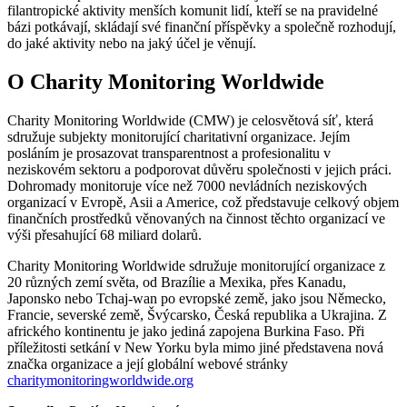
filantropické aktivity menších komunit lidí, kteří se na pravidelné
bázi potkávají, skládají své finanční příspěvky a společně rozhodují,
do jaké aktivity nebo na jaký účel je věnují.
O Charity Monitoring Worldwide
Charity Monitoring Worldwide (CMW) je celosvětová síť, která
sdružuje subjekty monitorující charitativní organizace. Jejím
posláním je prosazovat transparentnost a profesionalitu v
neziskovém sektoru a podporovat důvěru společnosti v jejich práci.
Dohromady monitoruje více než 7000 nevládních neziskových
organizací v Evropě, Asii a Americe, což představuje celkový objem
finančních prostředků věnovaných na činnost těchto organizací ve
výši přesahující 68 miliard dolarů.
Charity Monitoring Worldwide sdružuje monitorující organizace z
20 různých zemí světa, od Brazílie a Mexika, přes Kanadu,
Japonsko nebo Tchaj-wan po evropské země, jako jsou Německo,
Francie, severské země, Švýcarsko, Česká republika a Ukrajina. Z
afrického kontinentu je jako jediná zapojena Burkina Faso. Při
příležitosti setkání v New Yorku byla mimo jiné představena nová
značka organizace a její globální webové stránky
charitymonitoringworldwide.org