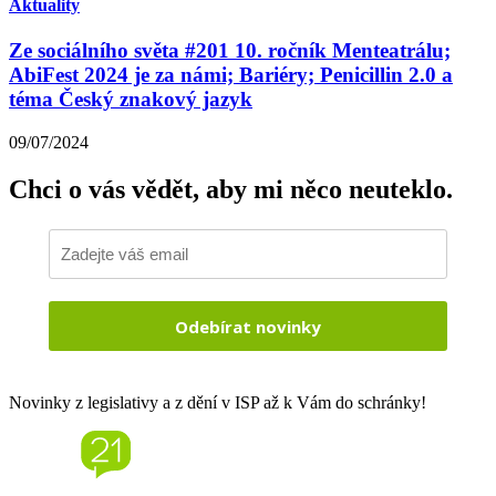
Aktuality
Ze sociálního světa #201 10. ročník Menteatrálu;
AbiFest 2024 je za námi; Bariéry; Penicillin 2.0 a
téma Český znakový jazyk
09/07/2024
Chci o vás vědět,
aby mi něco neuteklo.
Odebírat novinky
Novinky z legislativy a z dění v ISP až k Vám do schránky!