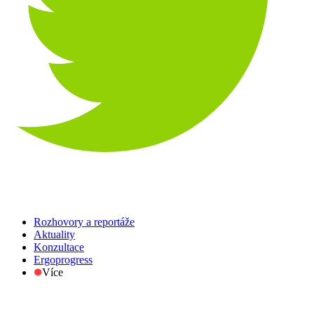
Rozhovory a reportáže
Aktuality
Konzultace
Ergoprogress
Více