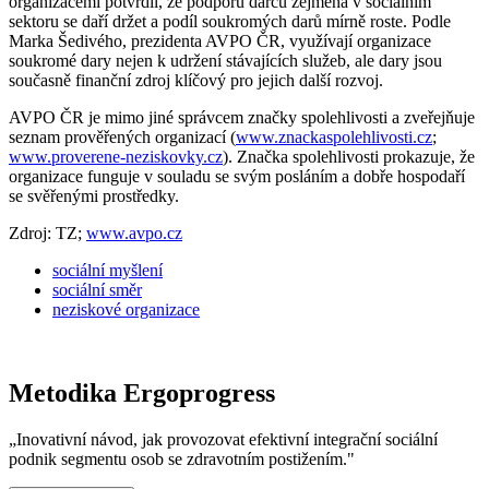
organizacemi potvrdil, že podporu dárců zejména v sociálním
sektoru se daří držet a podíl soukromých darů mírně roste. Podle
Marka Šedivého, prezidenta AVPO ČR, využívají organizace
soukromé dary nejen k udržení stávajících služeb, ale dary jsou
současně finanční zdroj klíčový pro jejich další rozvoj.
AVPO ČR je mimo jiné správcem značky spolehlivosti a zveřejňuje
seznam prověřených organizací (
www.znackaspolehlivosti.cz
;
www.proverene-neziskovky.cz
). Značka spolehlivosti prokazuje, že
organizace funguje v souladu se svým posláním a dobře hospodaří
se svěřenými prostředky.
Zdroj: TZ;
www.avpo.cz
sociální myšlení
sociální směr
neziskové organizace
Metodika Ergoprogress
„Inovativní návod, jak provozovat efektivní integrační sociální
podnik segmentu osob se zdravotním postižením."