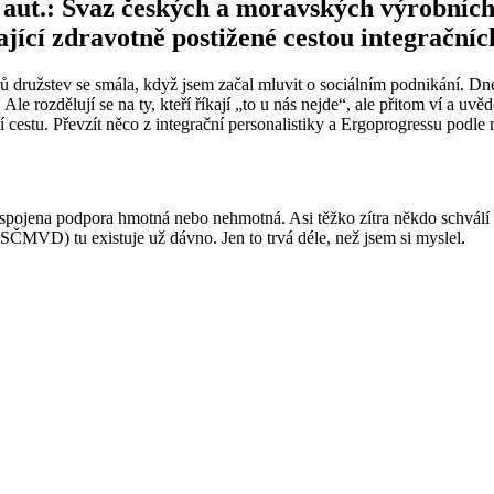
aut.: Svaz českých a moravských výrobních
ající zdravotně postižené cestou integrační
ů družstev se smála, když jsem začal mluvit o sociálním podnikání. Dne
le rozdělují se na ty, kteří říkají „to u nás nejde“, ale přitom ví a uvě
í cestu. Převzít něco z integrační personalistiky a Ergoprogressu podl
pojena podpora hmotná nebo nehmotná. Asi těžko zítra někdo schválí 
ČMVD) tu existuje už dávno. Jen to trvá déle, než jsem si myslel.