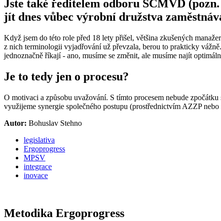
Jste také ředitelem odboru SČMVD (pozn. 
jít dnes vůbec výrobní družstva zaměstnáv
Když jsem do této role před 18 lety přišel, většina zkušených manažer
z nich terminologii vyjadřování už převzala, berou to prakticky vážně. A
jednoznačně říkají - ano, musíme se změnit, ale musíme najít optimáln
Je to tedy jen o procesu?
O motivaci a způsobu uvažování. S tímto procesem nebude zpočátku s
využijeme synergie společného postupu (prostřednictvím AZZP nebo S
Autor:
Bohuslav Stehno
legislativa
Ergoprogress
MPSV
integrace
inovace
Metodika Ergoprogress