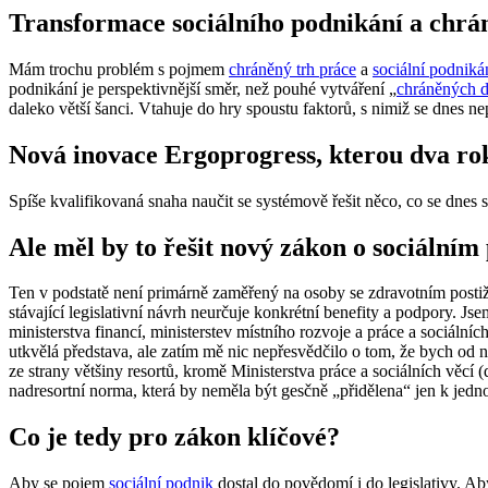
Transformace sociálního podnikání a chrá
Mám trochu problém s pojmem
chráněný trh práce
a
sociální podniká
podnikání je perspektivnější směr, než pouhé vytváření „
chráněných d
daleko větší šanci. Vtahuje do hry spoustu faktorů, s nimiž se dnes ne
Nová inovace Ergoprogress, kterou dva rok
Spíše kvalifikovaná snaha naučit se systémově řešit něco, co se dnes 
Ale měl by to řešit nový zákon o sociálním 
Ten v podstatě není primárně zaměřený na osoby se zdravotním postiž
stávající legislativní návrh neurčuje konkrétní benefity a podpory. J
ministerstva financí, ministerstev místního rozvoje a práce a sociáln
utkvělá představa, ale zatím mě nic nepřesvědčilo o tom, že bych od n
ze strany většiny resortů, kromě Ministerstva práce a sociálních věcí
nadresortní norma, která by neměla být gesčně „přidělena“ jen k jed
Co je tedy pro zákon klíčové?
Aby se pojem
sociální podnik
dostal do povědomí i do legislativy. Aby