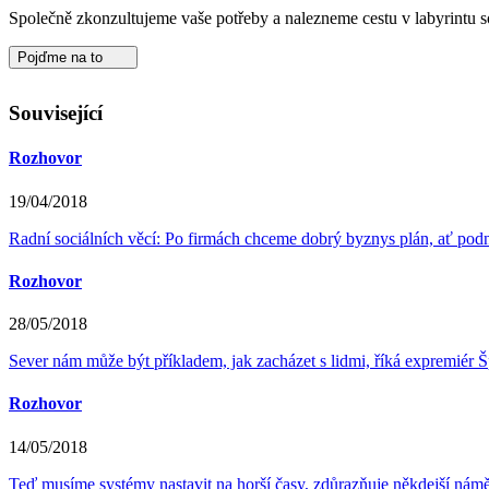
Společně zkonzultujeme vaše potřeby a nalezneme cestu v labyrintu s
Pojďme na to
Související
Rozhovor
19/04/2018
Radní sociálních věcí: Po firmách chceme dobrý byznys plán, ať podn
Rozhovor
28/05/2018
Sever nám může být příkladem, jak zacházet s lidmi, říká expremiér Š
Rozhovor
14/05/2018
Teď musíme systémy nastavit na horší časy, zdůrazňuje někdejší nám