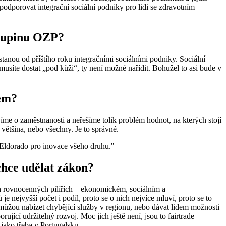
 podporovat integrační sociální podniky pro lidi se zdravotním
skupinu OZP?
stanou od příštího roku integračními sociálními podniky. Sociální
usíte dostat „pod kůži“, ty není možné nařídit. Bohužel to asi bude v
lem?
me o zaměstnanosti a neřešíme tolik problém hodnot, na kterých stojí
 většina, nebo všechny. Je to správné.
e Eldorado pro inovace všeho druhu."
 chce udělat zákon?
ch rovnocenných pilířích – ekonomickém, sociálním a
e nejvyšší počet i podíl, proto se o nich nejvíce mluví, proto se to
 můžou nabízet chybějící služby v regionu, nebo dávat lidem možnosti
jící udržitelný rozvoj. Moc jich ještě není, jsou to fairtrade
 jako třeba v Portugalsku.