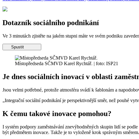
Dotazník sociálního podnikání
Ve 3 minutách zjistěte na jakém stupni máte ve svém podniku zaveden
Spustit
Místopředseda SČMVD Karel Rychtář. | foto: ISP21
Je dnes sociálních inovací v oblasti zamě
Jsou velmi potřebné, protože atmosféra svádí k šablonám a napodobová
„Integrační sociální podnikání je perspektivnější směr, než pouhé vyt
K čemu takové inovace pomohou?
I systém podpory zaměstnávání znevýhodněných skupin lidí se podle mé
být předmětem inovace. Takže je to vyloženě krok správným směrem