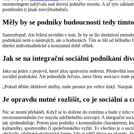
monitoringem zabývala nad úrovní jediného resortu. A až tyto zákl
postižením (i jinak znevýhodněné).
Měly by se podniky budoucnosti tedy tímt
Samozřejmě. Ale řešení nevidím v tom, že by se šlo direktivní metod
podnikání není o nástrojích, ale o hodnotách. Tím se liší od běžného
dnešní individualistické a konzumní době oříšek.
Jak se na integrační sociální podnikání d
Jako na jeden z projevů, které jdou správným směrem. Především není
sociální podnikání. Ale jednoduše řečeno, mezi členy asociace roste p
„Pokud děláte úklidové služby, máte prostor jen velice úzký. Naopak d
Je opravdu nutné rozlišit, co je sociální a 
Nic se nesmí přehánět. Když se to dožene do extrému a bude z toho vě
environmentálním (ve smyslu udržitelného rozvoje). A integrační sociál
tak zjednodušuje. Potom jsou podniky s komunálním charakterem, kter
kulturního, sportovního či společenského vyžití. To všechno je o sociá
obchody, všelijaké ekologické farmy, kde je větší důraz na planetu, ži