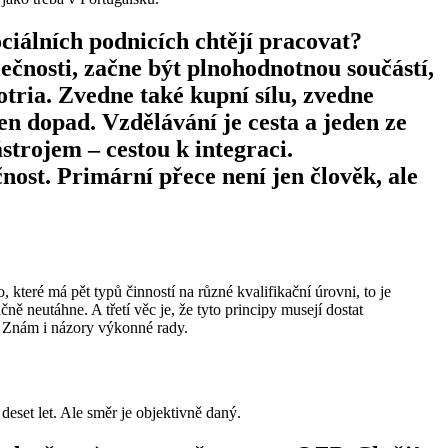
ociálních podnicích chtějí pracovat?
lečnosti, začne být plnohodnotnou součástí,
otria. Zvedne také kupní sílu, zvedne
en dopad. Vzdělávání je cesta a jeden ze
strojem – cestou k integraci.
nost. Primární přece není jen člověk, ale
 které má pět typů činností na různé kvalifikační úrovni, to je
ě neutáhne. A třetí věc je, že tyto principy musejí dostat
e. Znám i názory výkonné rady.
deset let. Ale směr je objektivně daný.