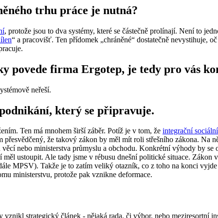
něného trhu práce je nutná?
ní
, protože jsou to dva systémy, které se částečně prolínají. Není to jed
ílen
“ a pracovišť. Ten přídomek „chráněné“ dostatečně nevystihuje, oč 
pracuje.
y povede firma Ergotep, je tedy pro vás ko
systémově neřeší.
podnikání, který se připravuje.
ením. Ten má mnohem širší záběr. Potíž je v tom, že
integrační sociáln
sem přesvědčený, že takový zákon by měl mít roli střešního zákona. Na 
ích věcí nebo ministerstva průmyslu a obchodu. Konkrétní výhody by se 
í měl ustoupit. Ale tady jsme v rébusu dnešní politické situace. Zákon 
 (dále MPSV). Takže je to zatím veliký otazník, co z toho na konci vyjd
nomu ministerstvu, protože pak vznikne deformace.
 vznikl strategický článek - nějaká rada, či výbor, nebo meziresortní ins