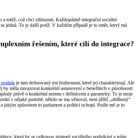
no a totéž, což chci zdůraznit. Každopádně integrační sociální
se jedná. To je další potíž. V každém případě je to směr, který má
mplexním řešením, které cílí do integrace?
í podnik
je tam definovaný jen hodnotami, které jej charakterizují. Ale
něj by měla navazovat konkrétní ustanovení o benefitech v působnosti
opíraly právě o konkrétní normu s definicemi a parametry. To je moje
vznikl v nějaké podobě, někdo se mu věnoval, není příliš „oblíbený“
e a jakým způsobem to parlament a politici uchopí. Podle mě je to
tituce, která by se celkovou strategií sociálního podnikání a jejím