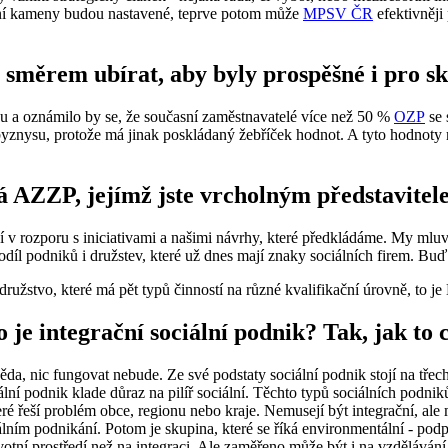
adní kameny budou nastavené, teprve potom může
MPSV ČR
efektivněji
o směrem ubírat, aby byly prospěšné i pro 
ou a oznámilo by se, že současní zaměstnavatelé více než 50 %
OZP
se 
 byznysu, protože má jinak poskládaný žebříček hodnot. A tyto hodnoty m
ívá AZZP, jejímž jste vrcholným představite
 v rozporu s iniciativami a našimi návrhy, které předkládáme. My mluví
odíl podniků i družstev, které už dnes mají znaky sociálních firem. Buď
ružstvo, které má pět typů činností na různé kvalifikační úrovně, to j
co je integrační sociální podnik? Tak, jak to
da, nic fungovat nebude. Ze své podstaty sociální podnik stojí na tře
ní podnik klade důraz na pilíř sociální. Těchto typů sociálních podniků j
é řeší problém obce, regionu nebo kraje. Nemusejí být integrační, ale
lním podnikání. Potom je skupina, které se říká environmentální - podporu
votní prostředí než na integraci. Ale zaměřeno může být i na vzdělávání