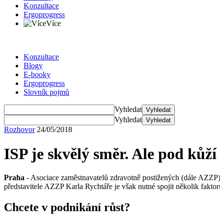
Konzultace
Ergoprogress
Více
Konzultace
Blogy
E-booky
Ergoprogress
Slovník pojmů
Vyhledat
Vyhledat
Vyhledat
Vyhledat
Rozhovor
24/05/2018
ISP je skvělý směr. Ale pod kůž
Praha
- Asociace zaměstnavatelů zdravotně postižených (dále AZZP) ví
představitele AZZP Karla Rychtáře je však nutné spojit několik faktor
Chcete v podnikání růst?