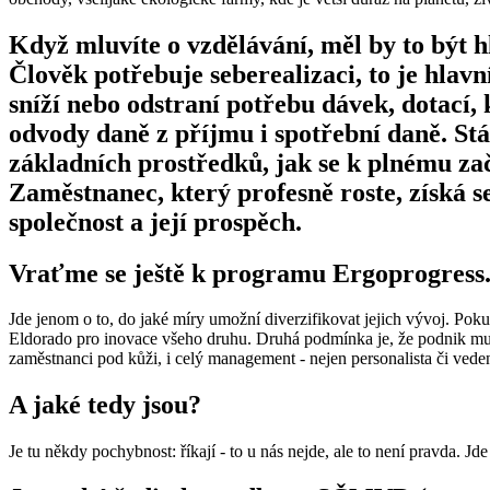
Když mluvíte o vzdělávání, měl by to být hl
Člověk potřebuje seberealizaci, to je hlavn
sníží nebo odstraní potřebu dávek, dotací,
odvody daně z příjmu i spotřební daně. Stát
základních prostředků, jak se k plnému zač
Zaměstnanec, který profesně roste, získá s
společnost a její prospěch.
Vraťme se ještě k programu Ergoprogress
Jde jenom o to, do jaké míry umožní diverzifikovat jejich vývoj. Pokud
Eldorado pro inovace všeho druhu. Druhá podmínka je, že podnik musí m
zaměstnanci pod kůži, i celý management - nejen personalista či ved
A jaké tedy jsou?
Je tu někdy pochybnost: říkají - to u nás nejde, ale to není pravda. J