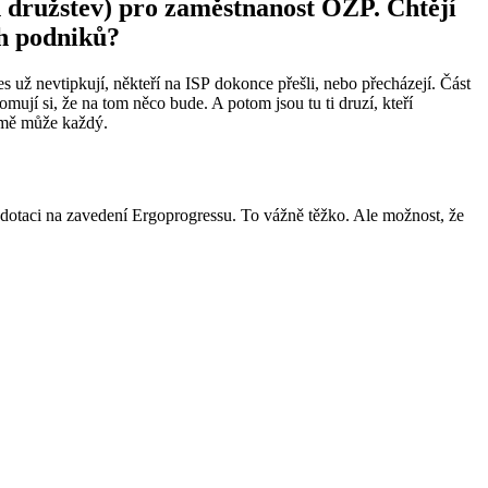
 družstev) pro zaměstnanost OZP. Chtějí
ch podniků?
s už nevtipkují, někteří na ISP dokonce přešli, nebo přecházejí. Část
domují si, že na tom něco bude. A potom jsou tu ti druzí, kteří
e mě může každý.
dotaci na zavedení Ergoprogressu. To vážně těžko. Ale možnost, že