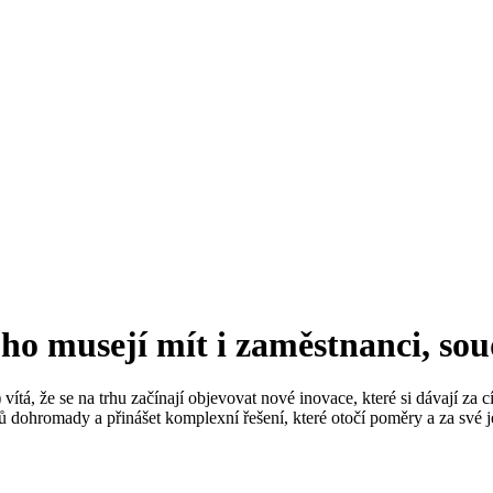
í ho musejí mít i zaměstnanci, s
tá, že se na trhu začínají objevovat nové inovace, které si dávají za c
ů dohromady a přinášet komplexní řešení, které otočí poměry a za své j