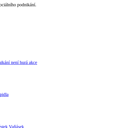
ociálního podnikání.
ikání není hurá akce
pidla
ěstek Vaňásek