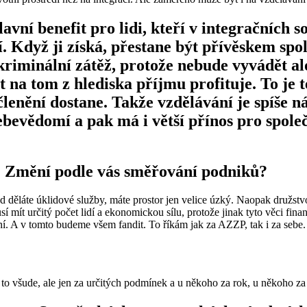
avní benefit pro lidi, kteří v integračních s
í. Když ji získá, přestane být přívěskem spo
 kriminální zátěž, protože nebude vyvádět al
 na tom z hlediska příjmu profituje. To je t
lenění dostane. Takže vzdělávání je spíše ná
ebevědomí a pak má i větší přínos pro společ
. Změní podle vás směřování podniků?
 děláte úklidové služby, máte prostor jen velice úzký. Naopak družstvo,
ít určitý počet lidí a ekonomickou sílu, protože jinak tyto věci finančn
ení. A v tomto budeme všem fandit. To říkám jak za AZZP, tak i za seb
de to všude, ale jen za určitých podmínek a u někoho za rok, u někoho za 