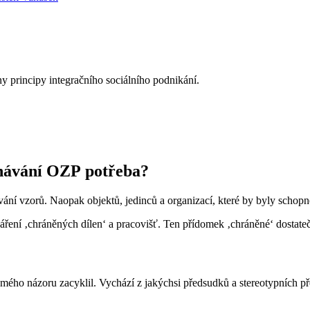
y principy integračního sociálního podnikání.
stnávání OZP potřeba?
ní vzorů. Naopak objektů, jedinců a organizací, které by byly schopné
váření ‚chráněných dílen‘ a pracovišť. Ten přídomek ‚chráněné‘ dostateč
ho názoru zacyklil. Vychází z jakýchsi předsudků a stereotypních před
.