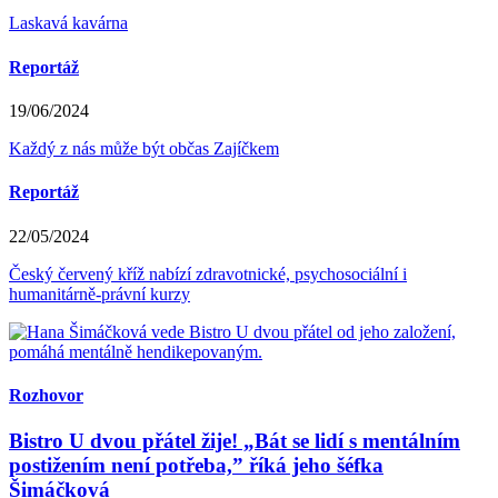
Laskavá kavárna
Reportáž
19/06/2024
Každý z nás může být občas Zajíčkem
Reportáž
22/05/2024
Český červený kříž nabízí zdravotnické, psychosociální i
humanitárně-právní kurzy
Rozhovor
Bistro U dvou přátel žije! „Bát se lidí s mentálním
postižením není potřeba,” říká jeho šéfka
Šimáčková