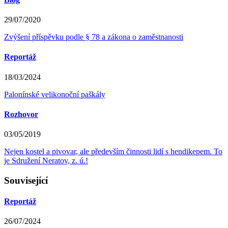
29/07/2020
Zvýšení příspěvku podle § 78 a zákona o zaměstnanosti
Reportáž
18/03/2024
Palonínské velikonoční paškály
Rozhovor
03/05/2019
Nejen kostel a pivovar, ale především činnosti lidí s hendikepem. To
je Sdružení Neratov, z. ú.!
Související
Reportáž
26/07/2024