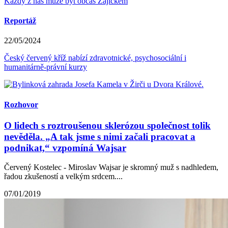
Každý z nás může být občas Zajíčkem
Reportáž
22/05/2024
Český červený kříž nabízí zdravotnické, psychosociální i
humanitárně-právní kurzy
Rozhovor
O lidech s roztroušenou sklerózou společnost tolik
nevěděla. „A tak jsme s nimi začali pracovat a
podnikat,“ vzpomíná Wajsar
Červený Kostelec - Miroslav Wajsar je skromný muž s nadhledem,
řadou zkušeností a velkým srdcem....
07/01/2019