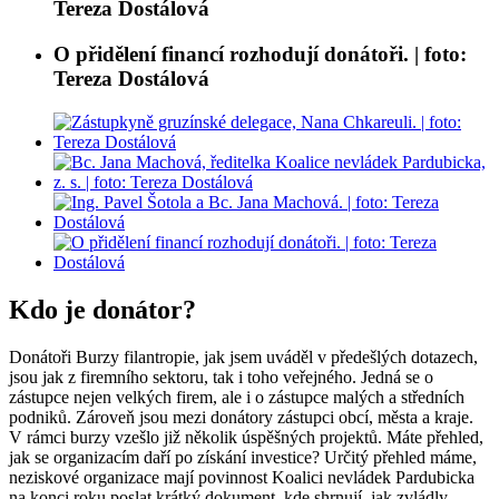
Tereza Dostálová
O přidělení financí rozhodují donátoři. | foto:
Tereza Dostálová
Kdo je donátor?
Donátoři Burzy filantropie, jak jsem uváděl v předešlých dotazech,
jsou jak z firemního sektoru, tak i toho veřejného. Jedná se o
zástupce nejen velkých firem, ale i o zástupce malých a středních
podniků. Zároveň jsou mezi donátory zástupci obcí, města a kraje.
V rámci burzy vzešlo již několik úspěšných projektů. Máte přehled,
jak se organizacím daří po získání investice? Určitý přehled máme,
neziskové organizace mají povinnost Koalici nevládek Pardubicka
na konci roku poslat krátký dokument, kde shrnují, jak zvládly