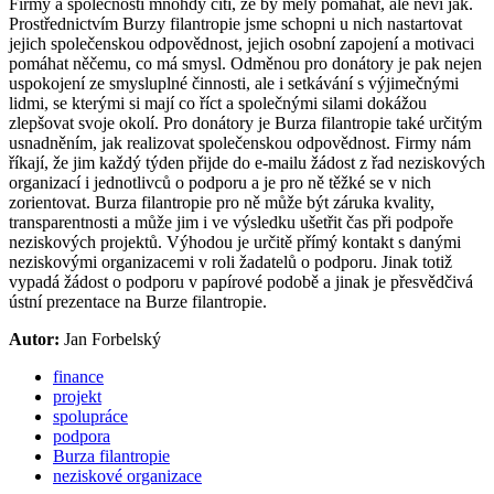
Firmy a společnosti mnohdy cítí, že by měly pomáhat, ale neví jak.
Prostřednictvím Burzy filantropie jsme schopni u nich nastartovat
jejich společenskou odpovědnost, jejich osobní zapojení a motivaci
pomáhat něčemu, co má smysl. Odměnou pro donátory je pak nejen
uspokojení ze smysluplné činnosti, ale i setkávání s výjimečnými
lidmi, se kterými si mají co říct a společnými silami dokážou
zlepšovat svoje okolí. Pro donátory je Burza filantropie také určitým
usnadněním, jak realizovat společenskou odpovědnost. Firmy nám
říkají, že jim každý týden přijde do e-mailu žádost z řad neziskových
organizací i jednotlivců o podporu a je pro ně těžké se v nich
zorientovat. Burza filantropie pro ně může být záruka kvality,
transparentnosti a může jim i ve výsledku ušetřit čas při podpoře
neziskových projektů. Výhodou je určitě přímý kontakt s danými
neziskovými organizacemi v roli žadatelů o podporu. Jinak totiž
vypadá žádost o podporu v papírové podobě a jinak je přesvědčivá
ústní prezentace na Burze filantropie.
Autor:
Jan Forbelský
finance
projekt
spolupráce
podpora
Burza filantropie
neziskové organizace