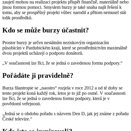
zaujetí mohou na realizaci projektu přispět finančně, materiálně nebo
jinou formou pomoci. Smyslem burzy je také snaha najít řešení k
tomu, aby se prospěšný projekt vůbec narodil a přitom nemusel stát
tolik prostředků.
Kdo se může burzy účastnit?
Prostor burzy je určen nestátním neziskovým organizacím
působícím v Pardubickém kraji, které se prostřednictvím maximálně
dvou projektů ucházejí o podporu donátorů.
„V současnosti lze říci, že se jedná o zavedenou formu podpory.“
Pořádáte ji pravidelně?
Burza filantropie se „naostro“ rozjela v roce 2012 a od té doby se
tento projekt koná každý rok, letos je to již po osmé. V současnosti
lze říci, že se jedná o zavedenou formu podpory, která je v
povědomí veřejnosti.
„Jedná se o obdobu pořadu s názvem Den D, jak jej známe z pořadu
České televize.“