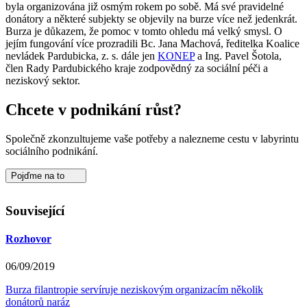
byla organizována již osmým rokem po sobě. Má své pravidelné
donátory a některé subjekty se objevily na burze více než jedenkrát.
Burza je důkazem, že pomoc v tomto ohledu má velký smysl. O
jejím fungování více prozradili Bc. Jana Machová, ředitelka Koalice
nevládek Pardubicka, z. s. dále jen
KONEP
a Ing. Pavel Šotola,
člen Rady Pardubického kraje zodpovědný za sociální péči a
neziskový sektor.
Chcete v podnikání růst?
Společně zkonzultujeme vaše potřeby a nalezneme cestu v labyrintu
sociálního podnikání.
Pojďme na to
Související
Rozhovor
06/09/2019
Burza filantropie servíruje neziskovým organizacím několik
donátorů naráz