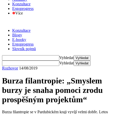
Konzultace
Ergoprogress
Více
Konzultace
Blogy
E-booky
Ergoprogress
Slovník pojmů
Vyhledat
Vyhledat
Vyhledat
Vyhledat
Rozhovor
14/08/2019
Burza filantropie: „Smyslem
burzy je snaha pomoci zrodu
prospěšným projektům“
Burza filantropie se v Pardubickém kraji vyvíjí velmi dobře. Letos