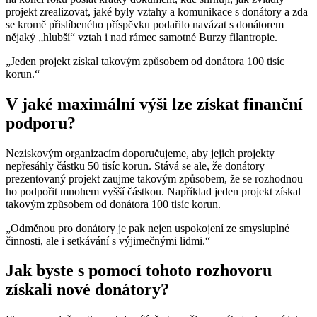
projekt zrealizovat, jaké byly vztahy a komunikace s donátory a zda
se kromě přislíbeného příspěvku podařilo navázat s donátorem
nějaký „hlubší“ vztah i nad rámec samotné Burzy filantropie.
„Jeden projekt získal takovým způsobem od donátora 100 tisíc
korun.“
V jaké maximální výši lze získat finanční
podporu?
Neziskovým organizacím doporučujeme, aby jejich projekty
nepřesáhly částku 50 tisíc korun. Stává se ale, že donátory
prezentovaný projekt zaujme takovým způsobem, že se rozhodnou
ho podpořit mnohem vyšší částkou. Například jeden projekt získal
takovým způsobem od donátora 100 tisíc korun.
„Odměnou pro donátory je pak nejen uspokojení ze smysluplné
činnosti, ale i setkávání s výjimečnými lidmi.“
Jak byste s pomocí tohoto rozhovoru
získali nové donátory?