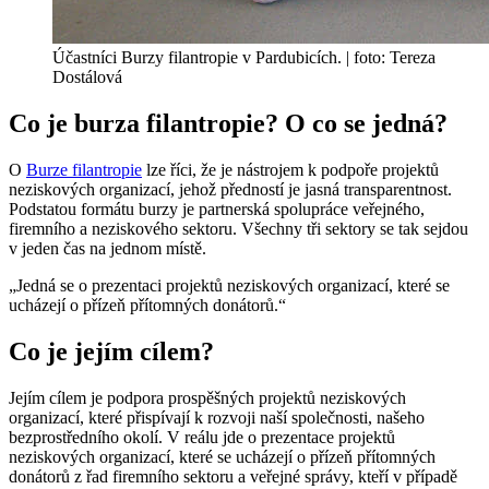
Účastníci Burzy filantropie v Pardubicích. | foto: Tereza
Dostálová
Co je burza filantropie? O co se jedná?
O
Burze filantropie
lze říci, že je nástrojem k podpoře projektů
neziskových organizací, jehož předností je jasná transparentnost.
Podstatou formátu burzy je partnerská spolupráce veřejného,
firemního a neziskového sektoru. Všechny tři sektory se tak sejdou
v jeden čas na jednom místě.
„Jedná se o prezentaci projektů neziskových organizací, které se
ucházejí o přízeň přítomných donátorů.“
Co je jejím cílem?
Jejím cílem je podpora prospěšných projektů neziskových
organizací, které přispívají k rozvoji naší společnosti, našeho
bezprostředního okolí. V reálu jde o prezentace projektů
neziskových organizací, které se ucházejí o přízeň přítomných
donátorů z řad firemního sektoru a veřejné správy, kteří v případě