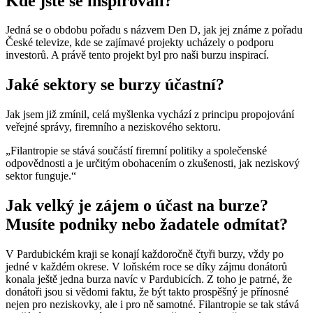
Kde jste se inspirovali?
Jedná se o obdobu pořadu s názvem Den D, jak jej známe z pořadu
České televize, kde se zajímavé projekty ucházely o podporu
investorů. A právě tento projekt byl pro naši burzu inspirací.
Jaké sektory se burzy účastní?
Jak jsem již zmínil, celá myšlenka vychází z principu propojování
veřejné správy, firemního a neziskového sektoru.
„Filantropie se stává součástí firemní politiky a společenské
odpovědnosti a je určitým obohacením o zkušenosti, jak neziskový
sektor funguje.“
Jak velký je zájem o účast na burze?
Musíte podniky nebo žadatele odmítat?
V Pardubickém kraji se konají každoročně čtyři burzy, vždy po
jedné v každém okrese. V loňském roce se díky zájmu donátorů
konala ještě jedna burza navíc v Pardubicích. Z toho je patrné, že
donátoři jsou si vědomi faktu, že být takto prospěšný je přínosné
nejen pro neziskovky, ale i pro ně samotné. Filantropie se tak stává