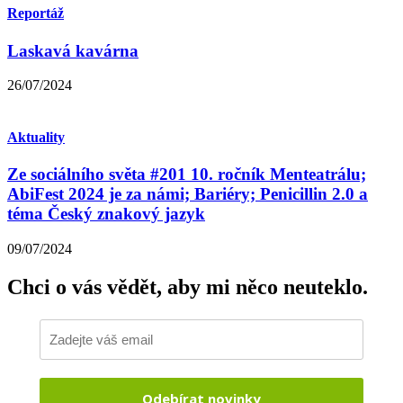
Reportáž
Laskavá kavárna
26/07/2024
Aktuality
Ze sociálního světa #201 10. ročník Menteatrálu;
AbiFest 2024 je za námi; Bariéry; Penicillin 2.0 a
téma Český znakový jazyk
09/07/2024
Chci o vás vědět,
aby mi něco neuteklo.
Odebírat novinky