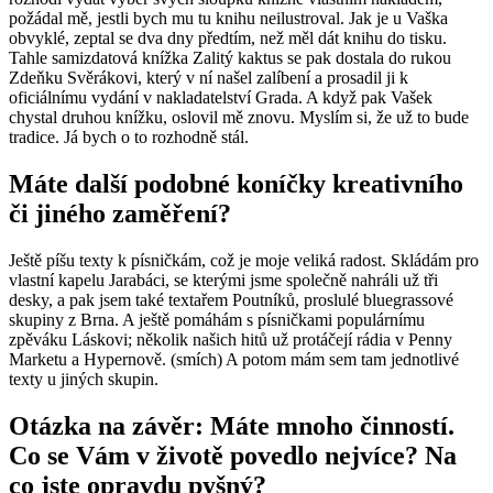
požádal mě, jestli bych mu tu knihu neilustroval. Jak je u Vaška
obvyklé, zeptal se dva dny předtím, než měl dát knihu do tisku.
Tahle samizdatová knížka Zalitý kaktus se pak dostala do rukou
Zdeňku Svěrákovi, který v ní našel zalíbení a prosadil ji k
oficiálnímu vydání v nakladatelství Grada. A když pak Vašek
chystal druhou knížku, oslovil mě znovu. Myslím si, že už to bude
tradice. Já bych o to rozhodně stál.
Máte další podobné koníčky kreativního
či jiného zaměření?
Ještě píšu texty k písničkám, což je moje veliká radost. Skládám pro
vlastní kapelu Jarabáci, se kterými jsme společně nahráli už tři
desky, a pak jsem také textařem Poutníků, proslulé bluegrassové
skupiny z Brna. A ještě pomáhám s písničkami populárnímu
zpěváku Láskovi; několik našich hitů už protáčejí rádia v Penny
Marketu a Hypernově. (smích) A potom mám sem tam jednotlivé
texty u jiných skupin.
Otázka na závěr: Máte mnoho činností.
Co se Vám v životě povedlo nejvíce? Na
co jste opravdu pyšný?