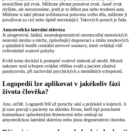
neuslyšíme její zvuk. Můžeme přestat poznávat zvuk. Jasně zvuk
slyšíme, ale nerozeznáme, jestli je to štěkot psa nebo troubení auta.
Můžeme si také přestat uvědomovat polovinu svého těla, můžeme ji
považovat za cizí nebo úplně neexistující. Takových poruch je řada.
Amyotrofická laterální skleróza
Je progresivní, fatální, neurodegenerativní onemocnění motorických
neuronů mozku a míchy, způsobující degeneraci a ztrátu mozkových
a spinálních buněk centrální nervové soustavy, které ovládají vůlí
ovlivnitelné svalové pohyby.
Kvůli tomu dochází k postupné svalové slabosti až atrofii. Mozek
nakonec není schopen ovládat většinu svalů a pacient zůstává
paralyzován, při zachování psychických a mentálních schopností.
Logopedii lze aplikovat v jakékoliv fázi
života člověka?
Ano, určitě. Logopedi řeší už poruchy sání a polykání u kojenců. A
já zase pracuji s pacienty na sklonku života, kteří trpí poruchami
komunikace způsobenými demencemi nebo umírají na
amyotrofickou laterální sklerózu nebo jinou degenerativní chorobu.