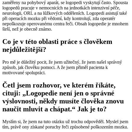
zaměřeny na pohybový aparát, se logopedi vyskytují často. Spousta
logopedů pracuje v nemocnicích na jednotkách intenzivní péče,
neurologii, ORL a na lůžkových odděleních. Logopedi asistují také
při operacích mozku při vědomí, kdy kontrolují, zda operatér
nepoškozuje operovanému centra řeči. Obsah logopedie je mnohem
širší, než je obecně známo.
Co je v této oblasti práce s člověkem
nejdůležitější?
Pro mě je důležitý pocit, že jsem užitečný, že jsem našel správný
způsob, jak člověku pomoci. A že jsem přiměl pacienta k
motivované spolupráci.
Četl jsem rozhovor, ve kterém říkáte,
cituji: „Logopedie není jen o správné
výslovnosti, někdy musíte člověka znovu
naučit mluvit a chápat.“ Jak je to?
Myslím si, že jsem na tuto otázku už trochu odpověděl. Myslel jsem
tím, právě ony získané poruchy řeči způsobené poškozením mozku.