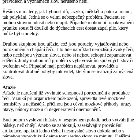
pravidlech a významech slov, nerušeno není.
Řeším s nimi tedy, jak hybnost rtů, jazyka, měkkého patra a hrtanu,
tak polykání. Jedná se o velmi nebezpečný problém. Pacienti se
mohou stravou udusit nebo utopit. Případně mohou při opakovaném
průniku soust či doušků do dýchacích cest dostat zápal plic, který
může být smrtelný.
Druhou skupinou jsou afázie, což jsou poruchy vyjadřování nebo
porozumění a chápání řeči. Tito lidé například nerozlišují zvuky řeči,
nebo nechápou význam slova, nebo si nejsou schopni zapamatovat
sdělení. Jindy mohou mít problém s vybavováním správných slov či
tvořením vět. Případně mají problém naplánovat, provádět a
kontrolovat drobné pohyby mluvidel, kterými se realizují zamýšlená
slova.
Afázie
Afázie je narušení již vyvinuté schopnosti porozumění a produkce
řeči. Vzniká při organickém poškození, zpravidla levé mozkové
hemisféry a nejčastější příčinou jsou cévní mozkové příhody, úrazy
hlavy, nádory mozku či degenerativní onemocnění.
Buď potom vyslovují hlásky v nesprávném pořadí, nebo vytváří jiné
hlásky, než chtějí. Anebo se zablokují, zasekávají v provádění
artikulace, opakují jedno třeba i nesmyslné slovo dokola nebo s
námahou vyprodukují dejme tomu jedno slovo za minutu. Dalšími