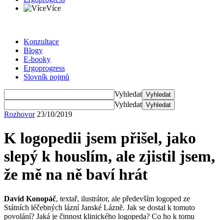
Více
Konzultace
Blogy
E-booky
Ergoprogress
Slovník pojmů
Vyhledat
Vyhledat
Vyhledat
Vyhledat
Rozhovor
23/10/2019
K logopedii jsem přišel, jako
slepý k houslím, ale zjistil jsem,
že mě na ně baví hrát
David Konopáč
, textař, ilustrátor, ale především logoped ze
Státních léčebných lázní Janské Lázně. Jak se dostal k tomuto
povolání? Jaká je činnost klinického logopeda? Co ho k tomu