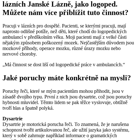
lázních Janské Lázně, jako logoped.
Můžete nám více přiblížit tuto činnost?
Pracuji v lázních pro dospělé. Pacienti, se kterými pracuji, mají
naprosto odlišné potíže, než děti, které chodí do logopedických
ambulancí v předškolním věku. Moji pacienti mají z velké části
nějakým způsobem poškozený mozek. Nejčastějším důvodem jsou
mozkové příhody, operace mozku, různé úrazy mozku nebo
nervové choroby.
„Má činnost se dost liší od logopedické práce v ambulancích.“
Jaké poruchy máte konkrétně na mysli?
Poruchy řeči, které se mým pacientům mohou přihodit, jsou v
zásadě dvojího typu. První z nich jsou dysartrie, což jsou poruchy
hybnosti mluvidel. Těmto lidem se pak těžce vyslovuje, obtížně
tvoří hlas a špatně polyká.
Dysartrie
Dysartrie je motorická porucha řeči. To znamená, že je narušena
schopnost tvořit artikulovanou řeč, ale užití jazyka jako systému,
který v sobě zahrnuje například informace o gramatických