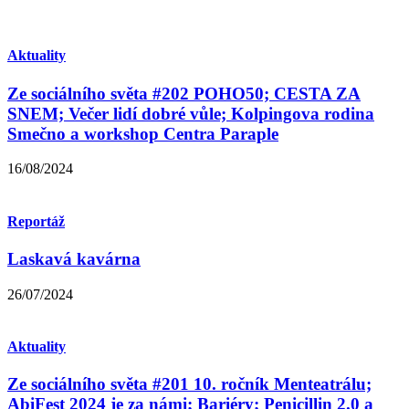
Aktuality
Ze sociálního světa #202 POHO50; CESTA ZA
SNEM; Večer lidí dobré vůle; Kolpingova rodina
Smečno a workshop Centra Paraple
16/08/2024
Reportáž
Laskavá kavárna
26/07/2024
Aktuality
Ze sociálního světa #201 10. ročník Menteatrálu;
AbiFest 2024 je za námi; Bariéry; Penicillin 2.0 a