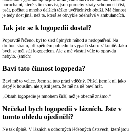
poruchami, které s tím souvisí, jsou poruchy ztráty schopnosti číst,
psát, počítat a mnoho dalších těžko uvěřitelných obtíží. Má činnost
je tedy dost jiná, než ta, která se obvykle odehrává v ambulancích.
Jak jste se k logopedii dostal?
Popravdě řečeno, byl to sled úplných náhod a nedopatření. Na
druhou stranu, při zpětném pohledu to vypadá skoro zákonitě. Jako
bych se měl stát logopedem. Ale z mé vlastní vůle to opravdu
nebylo. (smích)
Baví tato činnost logopeda?
Baví mě to velice. Jsem za tuto práci vděčný. Přišel jsem k ní, jako
slepý k houslím, ale zjistil jsem, že mě na ně baví hrát.
„Obsah logopedie je mnohem širší, než je obecně známo.“
Nečekal bych logopedii v lázních. Jste v
tomto ohledu ojedinělí?
Ne tak úplně. V lázních a odborných léčebných ústavech, které jsou