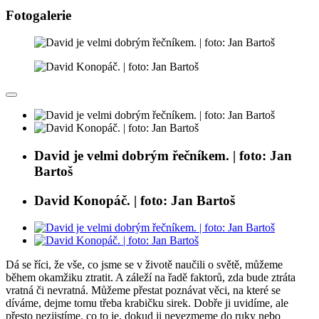
Fotogalerie
David je velmi dobrým řečníkem. | foto: Jan
Bartoš
David Konopáč. | foto: Jan Bartoš
Dá se říci, že vše, co jsme se v životě naučili o světě, můžeme
během okamžiku ztratit. A záleží na řadě faktorů, zda bude ztráta
vratná či nevratná. Můžeme přestat poznávat věci, na které se
díváme, dejme tomu třeba krabičku sirek. Dobře ji uvidíme, ale
přesto nezjistíme, co to je, dokud ji nevezmeme do ruky nebo