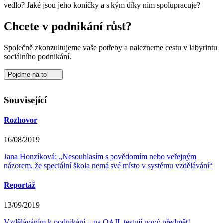
vedlo? Jaké jsou jeho koníčky a s kým díky nim spolupracuje?
Chcete v podnikání růst?
Společně zkonzultujeme vaše potřeby a nalezneme cestu v labyrintu
sociálního podnikání.
Pojďme na to
Související
Rozhovor
16/08/2019
Jana Honzíková: „Nesouhlasím s povědomím nebo veřejným
názorem, že speciální škola nemá své místo v systému vzdělávání“
Reportáž
13/09/2019
Vzděláváním k podnikání – na OAJL testují nový předmět!