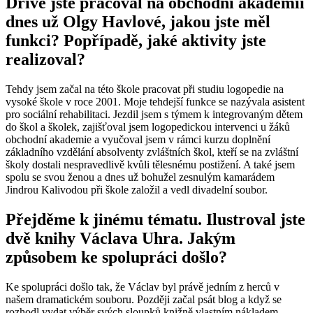
Dříve jste pracoval na obchodní akademii
dnes už Olgy Havlové, jakou jste měl
funkci? Popřípadě, jaké aktivity jste
realizoval?
Tehdy jsem začal na této škole pracovat při studiu logopedie na
vysoké škole v roce 2001. Moje tehdejší funkce se nazývala asistent
pro sociální rehabilitaci. Jezdil jsem s týmem k integrovaným dětem
do škol a školek, zajišťoval jsem logopedickou intervenci u žáků
obchodní akademie a vyučoval jsem v rámci kurzu doplnění
základního vzdělání absolventy zvláštních škol, kteří se na zvláštní
školy dostali nespravedlivě kvůli tělesnému postižení. A také jsem
spolu se svou ženou a dnes už bohužel zesnulým kamarádem
Jindrou Kalivodou při škole založil a vedl divadelní soubor.
Přejděme k jinému tématu. Ilustroval jste
dvě knihy Václava Uhra. Jakým
způsobem ke spolupráci došlo?
Ke spolupráci došlo tak, že Václav byl právě jedním z herců v
našem dramatickém souboru. Později začal psát blog a když se
rozhodl vydat výběr svých sloupků knižně vlastním nákladem,