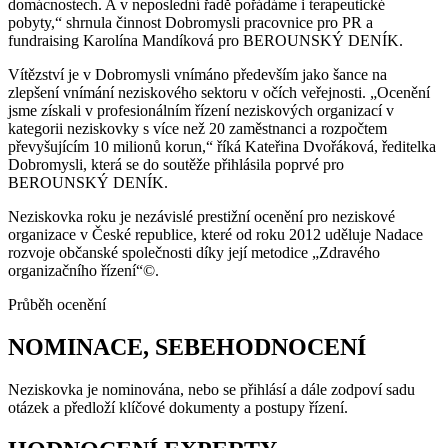
domácnostech. A v neposlední řadě pořádáme i terapeutické
pobyty,“ shrnula činnost Dobromysli pracovnice pro PR a
fundraising Karolína Mandíková pro BEROUNSKÝ DENÍK.
Vítězství je v Dobromysli vnímáno především jako šance na
zlepšení vnímání neziskového sektoru v očích veřejnosti. „Ocenění
jsme získali v profesionálním řízení neziskových organizací v
kategorii neziskovky s více než 20 zaměstnanci a rozpočtem
převyšujícím 10 milionů korun,“ říká Kateřina Dvořáková, ředitelka
Dobromysli, která se do soutěže přihlásila poprvé pro
BEROUNSKÝ DENÍK.
Neziskovka roku je nezávislé prestižní ocenění pro neziskové
organizace v České republice, které od roku 2012 uděluje Nadace
rozvoje občanské společnosti díky její metodice „Zdravého
organizačního řízení“©.
Průběh ocenění
NOMINACE, SEBEHODNOCENÍ
Neziskovka je nominována, nebo se přihlásí a dále zodpoví sadu
otázek a předloží klíčové dokumenty a postupy řízení.