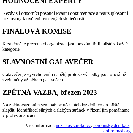
HODNOCENÍ EXPERTY
Nezávislí odborníci posoudí kvalitu dokumentace a realizují osobní
rozhovory k ověření uvedených skutečností.
FINÁLOVÁ KOMISE
K závěrečné prezentaci organizací jsou pozváni tři finalisté z každé
kategorie.
SLAVNOSTNÍ GALAVEČER
Galavečer je vyvrcholením napětí, protože výsledky jsou oficiálně
zveřejněny až během galavečera.
ZPĚTNÁ VAZBA, březen 2023
Na zpětnovazebním semináři se účastníci dozvědí, co do příště
zlepšit. Identifikací silných a slabých stránek v řízení jim pomáháme
v profesionalizaci.
Více informací:
neziskovkaroku.cz
,
berounsky.denik.cz
,
dobromysl.org