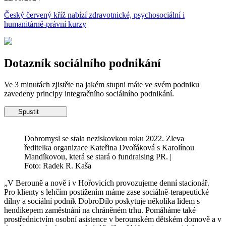
Český červený kříž nabízí zdravotnické, psychosociální i
humanitárně-právní kurzy
Dotazník sociálního podnikání
Ve 3 minutách zjistěte na jakém stupni máte ve svém podniku
zavedeny principy integračního sociálního podnikání.
Spustit
Dobromysl se stala neziskovkou roku 2022. Zleva
ředitelka organizace Kateřina Dvořáková s Karolínou
Mandíkovou, která se stará o fundraising PR. |
Foto: Radek R. Kaša
„V Berouně a nově i v Hořovicích provozujeme denní stacionář.
Pro klienty s lehčím postižením máme zase sociálně-terapeutické
dílny a sociální podnik DobroDílo poskytuje několika lidem s
hendikepem zaměstnání na chráněném trhu. Pomáháme také
prostřednictvím osobní asistence v berounském dětském domově a v