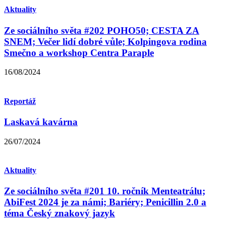
Aktuality
Ze sociálního světa #202 POHO50; CESTA ZA
SNEM; Večer lidí dobré vůle; Kolpingova rodina
Smečno a workshop Centra Paraple
16/08/2024
Reportáž
Laskavá kavárna
26/07/2024
Aktuality
Ze sociálního světa #201 10. ročník Menteatrálu;
AbiFest 2024 je za námi; Bariéry; Penicillin 2.0 a
téma Český znakový jazyk