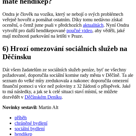
máte hendikep?
Ondra je člověk na vozíku, který se nebojí o svých problémech
veřejně hovořit a pomáhat ostatním. Díky tomu nedávno získal
ocenění, o čemž jsme psali v předchozích
aktualitách
. Nyní Ondra
vytvořil pro další hendikepované
poučné video
, aby věděli, jaké
mají možnosti parkování na letišti v Praze.
6) Hrozí omezování sociálních služeb na
Děčínsku
Dát všem žadatelům ze sociálních služeb peníze, byť ne všechny
požadované, doporučila sociální komise rady města v Děčíně. Ta ale
seznam do velké míry zredukovala a nakonec doporučila omezení
finanční pomoci u více než poloviny z 32 žádostí o příspěvek. Jaké
to má následky, a jak se k celé situaci staví místní, se můžete
dozvědět v
Děčínském Deníku
.
Novinky sestavil:
Martin Alt
příběh
chráněné bydlení
sociální bydlení
hendikep