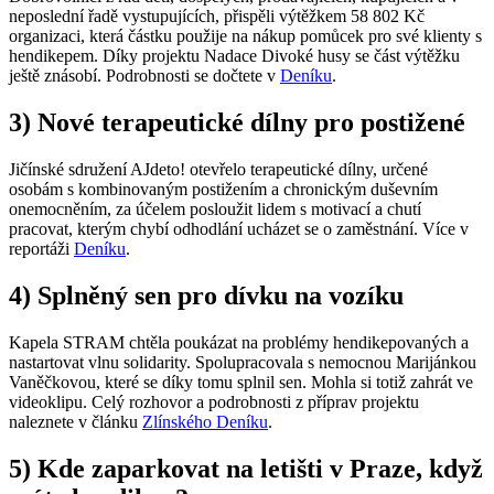
neposlední řadě vystupujících, přispěli výtěžkem 58 802 Kč
organizaci, která částku použije na nákup pomůcek pro své klienty s
hendikepem. D​íky projektu Nadace Divoké husy se část výtěžku
ještě znásobí. Podrobnosti se dočtete v
Deníku
.
3) Nové terapeutické dílny pro postižené
Jičínské sdružení AJdeto! otevřelo terapeutické dílny, určené
osobám s kombinovaným postižením a chronickým duševním
onemocněním, za účelem posloužit lidem s motivací a chutí
pracovat, kterým chybí odhodlání ucházet se o zaměstnání. Více v
reportáži
Deníku
.
4) Splněný sen pro dívku na vozíku
Kapela STRAM chtěla poukázat na problémy hendikepovaných a
nastartovat vlnu solidarity. Spolupracovala s nemocnou Marijánkou
Vaněčkovou, které se díky tomu splnil sen. Mohla si totiž zahrát ve
videoklipu. Celý rozhovor a podrobnosti z příprav projektu
naleznete v článku
Zlínského Deníku
.
5) Kde zaparkovat na letišti v Praze, když