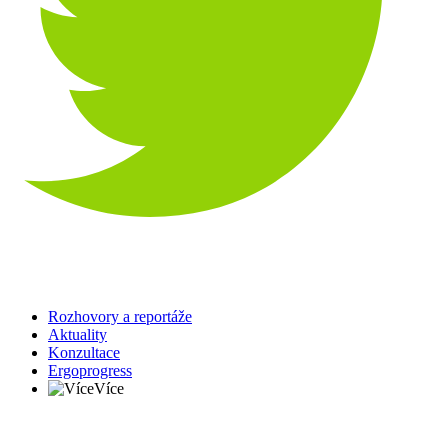
Rozhovory a reportáže
Aktuality
Konzultace
Ergoprogress
Více