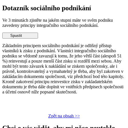
Dotazník sociálního podnikání
Ve 3 minutách zjistěte na jakém stupni máte ve svém podniku
zavedeny principy integračního sociálního podnikání.
Spustit
Základním principem sociálního podnikání je odlišný přístup
vlastníků k zisku z podnikání. Vlastníci integračního sociálního
podniku se vědomě zavazují k tomu, že jeho větší část (alespoň 51
%) reinvestují a pouze menší část zisku si rozdělí mezi sebou. Aby
mohl být tento závazek k nakládání se ziskem společensky, ale i
právně, kontrolovatelný a vymahatelný je třeba, aby byl zakotven v
zakládacím dokumentu společnosti, viz předchozí bod této kapitoly.
Kromě zakotvení principu reinvestice zisku v zakladatelském
dokumentu je třeba dále doplnit ve vnitřních předpisech společnosti
a účetní osnově níže popsané skutečnosti.
Zpět na obsah >>
Chci o vás vědět,
aby mi něco neuteklo.